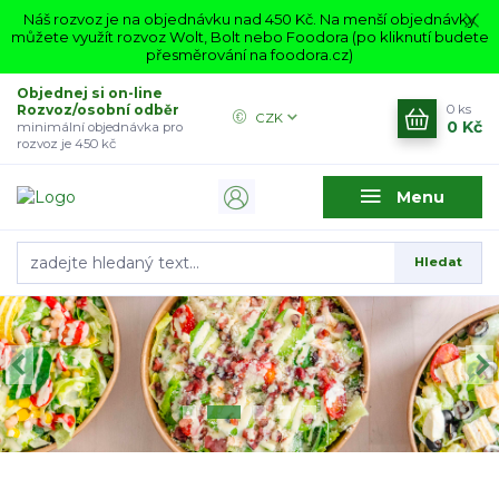
Náš rozvoz je na objednávku nad 450 Kč. Na menší objednávky
můžete využít rozvoz Wolt, Bolt nebo Foodora (po kliknutí budete
přesměrování na foodora.cz)
Objednej si on-line
Rozvoz/osobní odběr
0
ks
CZK
0 Kč
minimální objednávka pro
rozvoz je 450 kč
Menu
Hledat