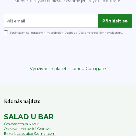
Můžete se kdykoli odhlásit. Zasíláme jen, když je to důležité.
Přihlásit se
Souhlasím se
zpracováním osobních údajů
za účelem rozesílky newsletteru.
Využíváme platební bránu Comgate
Kde nás najdete
SALAD U BAR
Českobratrská 692/15
Ostrava - Moravská Ostrava
E-mail:
saladubar@gmail.com