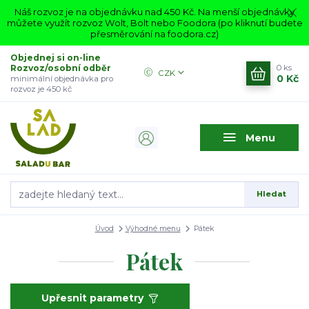
Náš rozvoz je na objednávku nad 450 Kč. Na menší objednávky
můžete využít rozvoz Wolt, Bolt nebo Foodora (po kliknutí budete
přesměrování na foodora.cz)
Objednej si on-line
Rozvoz/osobní odběr
0
ks
CZK
0 Kč
minimální objednávka pro
rozvoz je 450 kč
Menu
Hledat
Úvod
Výhodné menu
Pátek
Pátek
Upřesnit parametry