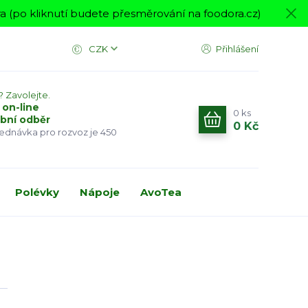
 (po kliknutí budete přesměrování na foodora.cz)
CZK
Přihlášení
? Zavolejte.
 on-line
0
ks
bní odběr
0 Kč
jednávka pro rozvoz je 450
Polévky
Nápoje
AvoTea