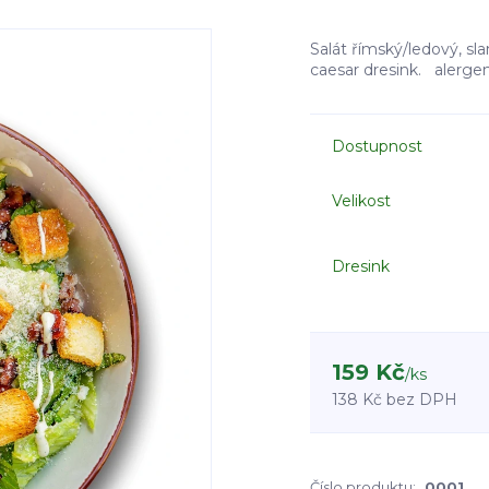
Salát římský/ledový, sl
caesar dresink. alergen
Dostupnost
Velikost
Dresink
159 Kč
/
ks
138 Kč
bez DPH
Číslo produktu:
0001