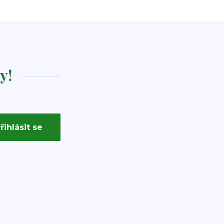
y!
řihlásit se