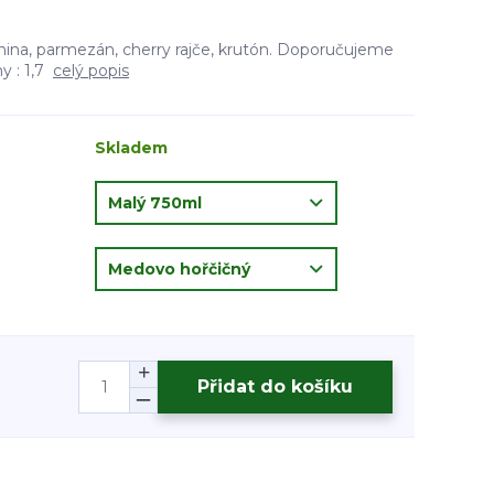
anina, parmezán, cherry rajče, krutón. Doporučujeme
y : 1,7
celý popis
Skladem
Přidat do košíku