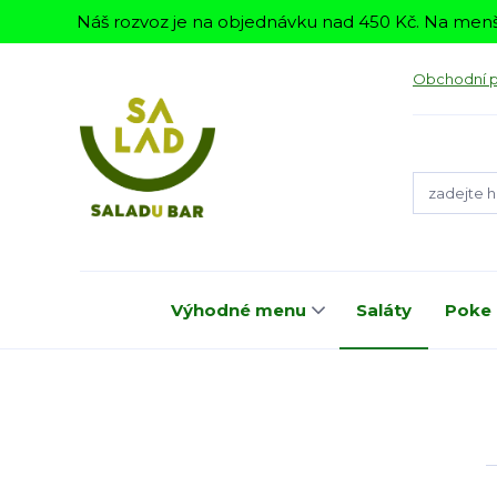
Náš rozvoz je na objednávku nad 450 Kč. Na menš
Obchodní 
Výhodné menu
Saláty
Poke