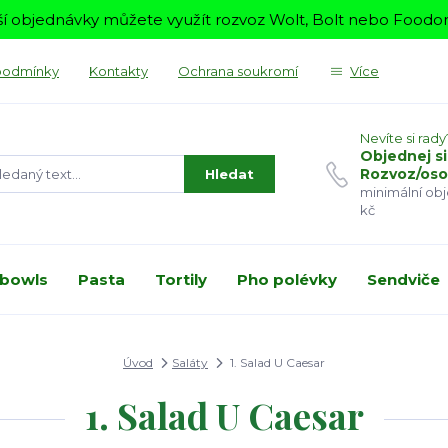
í objednávky můžete využít rozvoz Wolt, Bolt nebo Foodora
podmínky
Kontakty
Ochrana soukromí
Více
Nevíte si rady
Objednej si
Rozvoz/oso
Hledat
minimální ob
kč
 bowls
Pasta
Tortily
Pho polévky
Sendviče
Úvod
Saláty
1. Salad U Caesar
1. Salad U Caesar