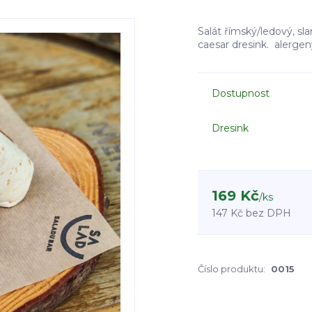
Salát římský/ledový, sl
caesar dresink. alergeny
Dostupnost
Dresink
169 Kč
/
ks
147 Kč
bez DPH
Číslo produktu:
0015