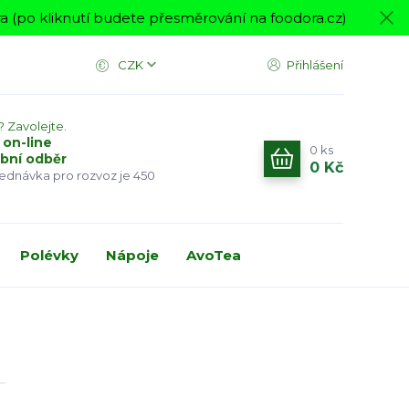
 (po kliknutí budete přesměrování na foodora.cz)
CZK
Přihlášení
? Zavolejte.
 on-line
0
ks
bní odběr
0 Kč
jednávka pro rozvoz je 450
Polévky
Nápoje
AvoTea