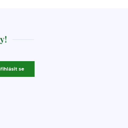
y!
řihlásit se