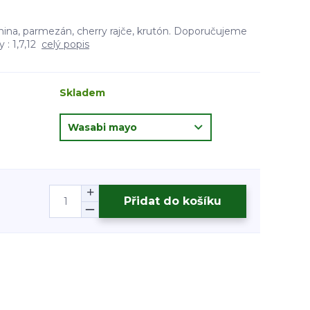
anina, parmezán, cherry rajče, krutón. Doporučujeme
 : 1,7,12
celý popis
Skladem
Přidat do košíku