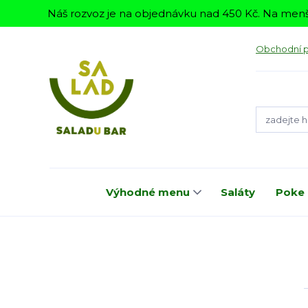
Náš rozvoz je na objednávku nad 450 Kč. Na menš
Obchodní 
Výhodné menu
Saláty
Poke