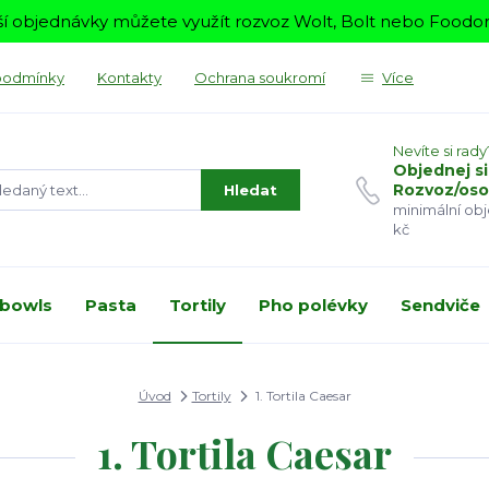
í objednávky můžete využít rozvoz Wolt, Bolt nebo Foodora
podmínky
Kontakty
Ochrana soukromí
Více
Nevíte si rady
Objednej si
Rozvoz/oso
Hledat
minimální ob
kč
 bowls
Pasta
Tortily
Pho polévky
Sendviče
Úvod
Tortily
1. Tortila Caesar
1. Tortila Caesar