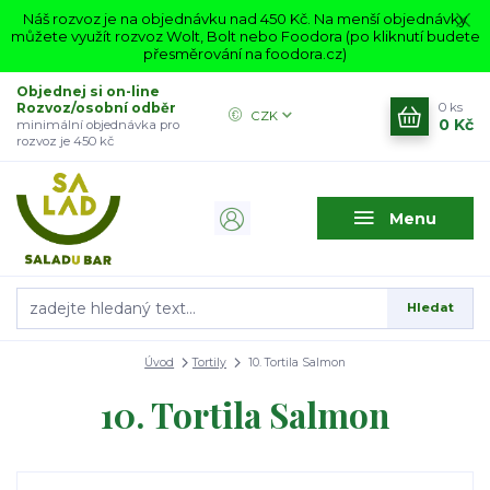
Náš rozvoz je na objednávku nad 450 Kč. Na menší objednávky
můžete využít rozvoz Wolt, Bolt nebo Foodora (po kliknutí budete
přesměrování na foodora.cz)
Objednej si on-line
Rozvoz/osobní odběr
0
ks
CZK
0 Kč
minimální objednávka pro
rozvoz je 450 kč
Menu
Hledat
Úvod
Tortily
10. Tortila Salmon
10. Tortila Salmon