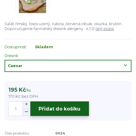
Saĺát římský, losos uzený, rukola, červená cibule, okurka, krutón.
Doporučujeme farmářský dresink alergeny : 4,1,12
celý popis
Dostupnost
Skladem
Dresink
195 Kč
/
ks
170 Kč
bez DPH
Přidat do košíku
Číslo produktu:
0024