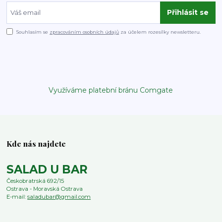
Přihlásit se
Souhlasím se
zpracováním osobních údajů
za účelem rozesílky newsletteru.
Využíváme platební bránu Comgate
Kde nás najdete
SALAD U BAR
Českobratrská 692/15
Ostrava - Moravská Ostrava
E-mail:
saladubar@gmail.com