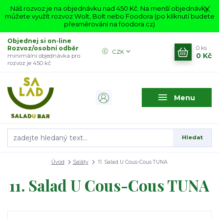
Náš rozvoz je na objednávku nad 450 Kč. Na menší objednávky
můžete využít rozvoz Wolt, Bolt nebo Foodora (po kliknutí budete
přesměrování na foodora.cz)
Objednej si on-line
Rozvoz/osobní odběr
0
ks
CZK
0 Kč
minimální objednávka pro
rozvoz je 450 kč
Menu
Hledat
Úvod
Saláty
11. Salad U Cous-Cous TUNA
11. Salad U Cous-Cous TUNA