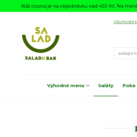
Náš rozvoz je na objednávku nad 450 Kč. Na menš
Obchodní 
Výhodné menu
Saláty
Poke