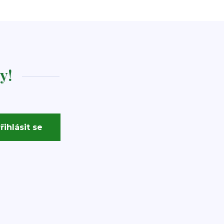
y!
řihlásit se