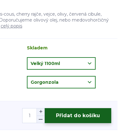
-cous, cherry rajče, vejce, olivy, červená cibule,
. Doporučujeme olivový olej, nebo medovohorčičný
4
celý popis
Skladem
Přidat do košíku