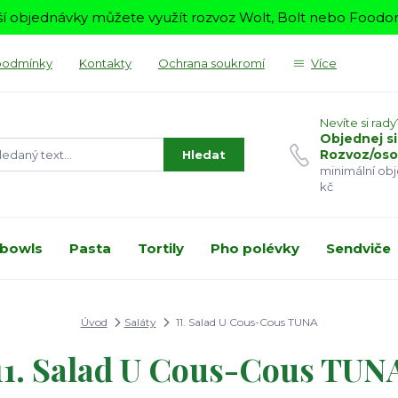
í objednávky můžete využít rozvoz Wolt, Bolt nebo Foodora
podmínky
Kontakty
Ochrana soukromí
Více
Nevíte si rady
Objednej si
Rozvoz/oso
Hledat
minimální ob
kč
 bowls
Pasta
Tortily
Pho polévky
Sendviče
Úvod
Saláty
11. Salad U Cous-Cous TUNA
11. Salad U Cous-Cous TUN