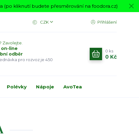
 (po kliknutí budete přesměrování na foodora.cz)
CZK
Přihlášení
? Zavolejte.
 on-line
0
ks
bní odběr
0 Kč
jednávka pro rozvoz je 450
Polévky
Nápoje
AvoTea
A