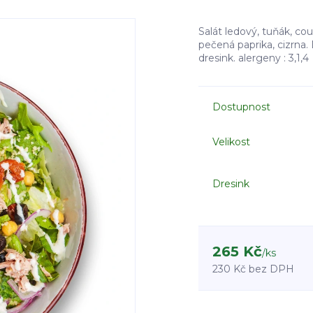
Salát ledový, tuňák, cous
pečená paprika, cizrna
dresink. alergeny : 3,1,
Dostupnost
Velikost
Dresink
265 Kč
/
ks
230 Kč
bez DPH