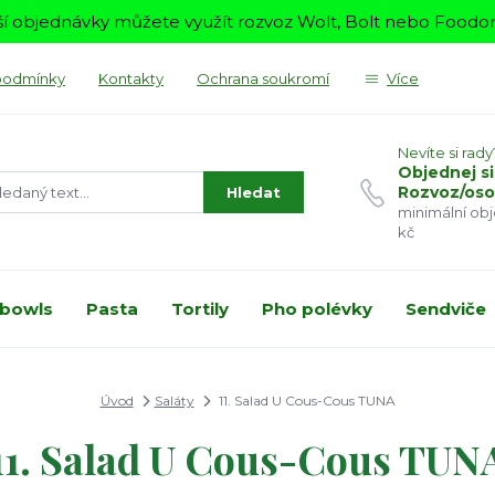
í objednávky můžete využít rozvoz Wolt, Bolt nebo Foodora
podmínky
Kontakty
Ochrana soukromí
Více
Nevíte si rady
Objednej si
Rozvoz/oso
Hledat
minimální ob
kč
 bowls
Pasta
Tortily
Pho polévky
Sendviče
Úvod
Saláty
11. Salad U Cous-Cous TUNA
11. Salad U Cous-Cous TUN