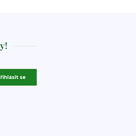
y!
řihlásit se