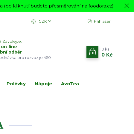
 (po kliknutí budete přesměrování na foodora.cz)
CZK
Přihlášení
? Zavolejte.
 on-line
0
ks
bní odběr
0 Kč
jednávka pro rozvoz je 450
Polévky
Nápoje
AvoTea
A