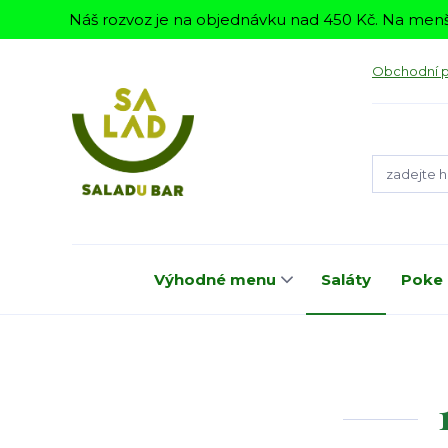
Náš rozvoz je na objednávku nad 450 Kč. Na menš
Obchodní 
Výhodné menu
Saláty
Poke