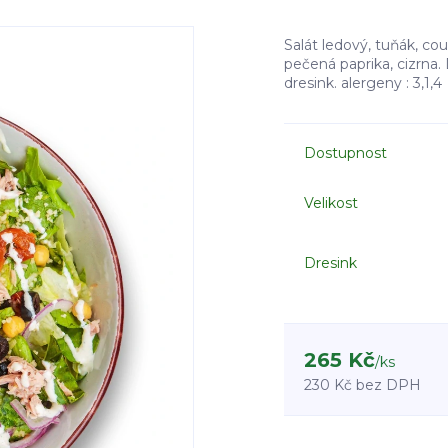
Salát ledový, tuňák, cous
pečená paprika, cizrna
dresink. alergeny : 3,1,
Dostupnost
Velikost
Dresink
265 Kč
/
ks
230 Kč
bez DPH