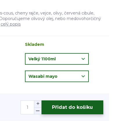
-cous, cherry rajče, vejce, olivy, červená cibule,
. Doporučujeme olivový olej, nebo medovohorčičný
4
celý popis
Skladem
Přidat do košíku