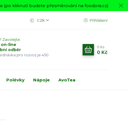
 (po kliknutí budete přesměrování na foodora.cz)
CZK
Přihlášení
? Zavolejte.
 on-line
0
ks
bní odběr
0 Kč
jednávka pro rozvoz je 450
Polévky
Nápoje
AvoTea