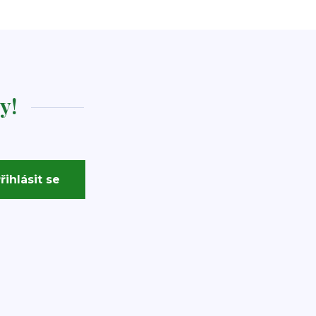
y!
řihlásit se