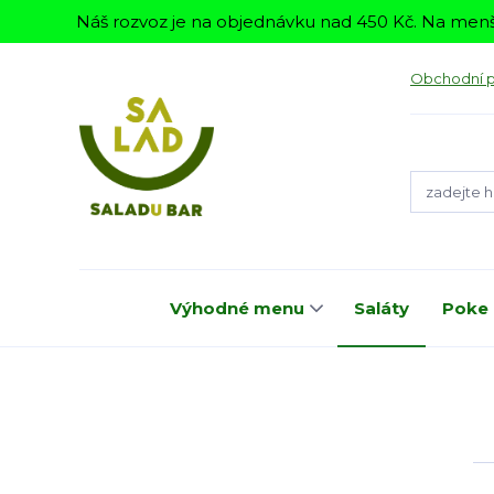
Náš rozvoz je na objednávku nad 450 Kč. Na menš
Obchodní 
Výhodné menu
Saláty
Poke