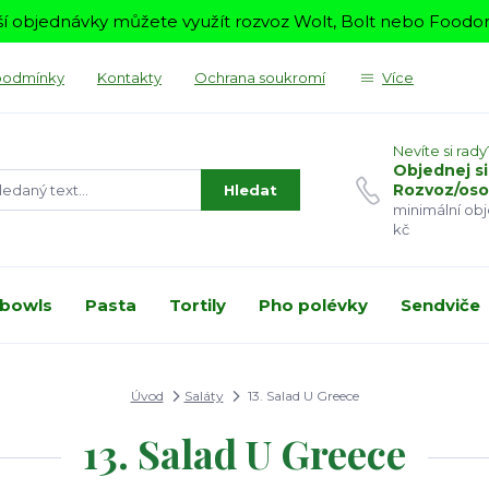
í objednávky můžete využít rozvoz Wolt, Bolt nebo Foodora
podmínky
Kontakty
Ochrana soukromí
Více
Nevíte si rady
Objednej si
Rozvoz/oso
Hledat
minimální ob
kč
 bowls
Pasta
Tortily
Pho polévky
Sendviče
Úvod
Saláty
13. Salad U Greece
13. Salad U Greece