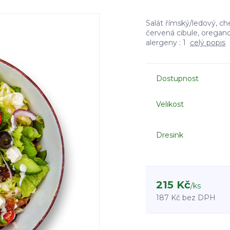
Salát římský/ledový, che
červená cibule, oregan
alergeny : 1
celý popis
Dostupnost
Velikost
Dresink
215 Kč
/
ks
187 Kč
bez DPH