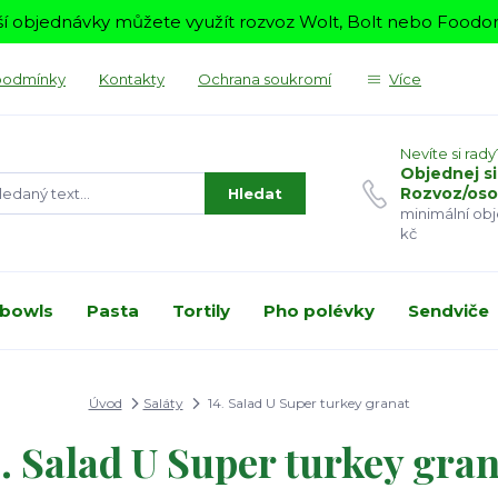
í objednávky můžete využít rozvoz Wolt, Bolt nebo Foodora
podmínky
Kontakty
Ochrana soukromí
Více
Nevíte si rady
Objednej si
Rozvoz/oso
Hledat
minimální ob
kč
 bowls
Pasta
Tortily
Pho polévky
Sendviče
Úvod
Saláty
14. Salad U Super turkey granat
. Salad U Super turkey gra