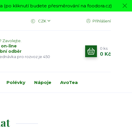
 (po kliknutí budete přesměrování na foodora.cz)
CZK
Přihlášení
? Zavolejte.
 on-line
0
ks
bní odběr
0 Kč
jednávka pro rozvoz je 450
Polévky
Nápoje
AvoTea
nat