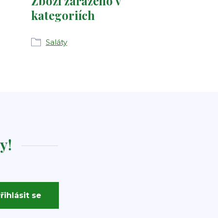
Zboží zařazeno v
kategoriích
Saláty
y!
řihlásit se