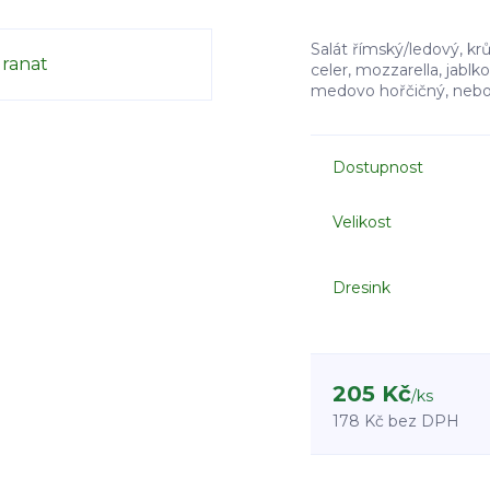
Salát římský/ledový, kr
celer, mozzarella, jabl
medovo hořčičný, nebo 
Dostupnost
Velikost
Dresink
205 Kč
/
ks
178 Kč
bez DPH