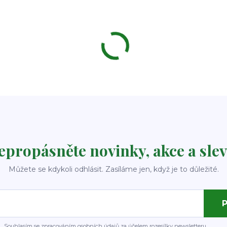
epropásněte novinky, akce a slev
Můžete se kdykoli odhlásit. Zasíláme jen, když je to důležité.
P
Souhlasím se
zpracováním osobních údajů
za účelem rozesílky newsletteru.