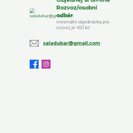
Objednej si on-line
Rozvoz/osobní
odběr
minimální objednávka pro
rozvoz je 450 kč
saladubar@gmail.com