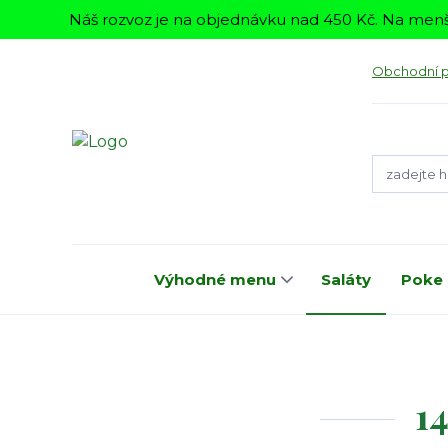
Náš rozvoz je na objednávku nad 450 Kč. Na menš
Obchodní 
Výhodné menu
Saláty
Poke
14