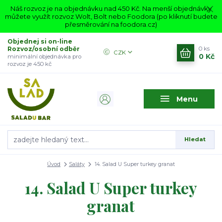
Náš rozvoz je na objednávku nad 450 Kč. Na menší objednávky
můžete využít rozvoz Wolt, Bolt nebo Foodora (po kliknutí budete
přesměrování na foodora.cz)
Objednej si on-line
Rozvoz/osobní odběr
0
ks
CZK
0 Kč
minimální objednávka pro
rozvoz je 450 kč
Menu
Hledat
Úvod
Saláty
14. Salad U Super turkey granat
14. Salad U Super turkey
granat