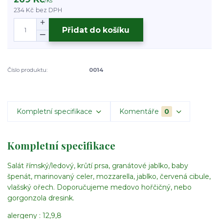
/
ks
234 Kč
bez DPH
Přidat do košíku
Číslo produktu:
0014
Kompletní specifikace
Komentáře
0
Kompletní specifikace
Salát římský/ledový, krůtí prsa, granátové jablko, baby
špenát, marinovaný celer, mozzarella, jablko, červená cibule,
vlašský ořech. Doporučujeme medovo hořčičný, nebo
gorgonzola dresink.
alergeny : 12,9,8