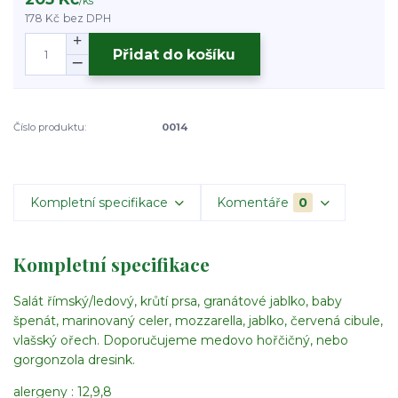
/
ks
178 Kč
bez DPH
Přidat do košíku
Číslo produktu:
0014
Kompletní specifikace
Komentáře
0
Kompletní specifikace
Salát římský/ledový, krůtí prsa, granátové jablko, baby
špenát, marinovaný celer, mozzarella, jablko, červená cibule,
vlašský ořech. Doporučujeme medovo hořčičný, nebo
gorgonzola dresink.
alergeny : 12,9,8