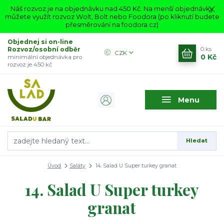
Náš rozvoz je na objednávku nad 450 Kč. Na menší objednávky
můžete využít rozvoz Wolt, Bolt nebo Foodora (po kliknutí budete
přesměrování na foodora.cz)
Objednej si on-line
Rozvoz/osobní odběr
0
ks
CZK
0 Kč
minimální objednávka pro
rozvoz je 450 kč
Menu
Hledat
Úvod
Saláty
14. Salad U Super turkey granat
14. Salad U Super turkey
granat