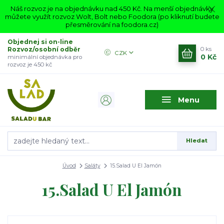
Náš rozvoz je na objednávku nad 450 Kč. Na menší objednávky
můžete využít rozvoz Wolt, Bolt nebo Foodora (po kliknutí budete
přesměrování na foodora.cz)
Objednej si on-line
Rozvoz/osobní odběr
0
ks
CZK
0 Kč
minimální objednávka pro
rozvoz je 450 kč
Menu
Hledat
Úvod
Saláty
15.Salad U El Jamón
15.Salad U El Jamón