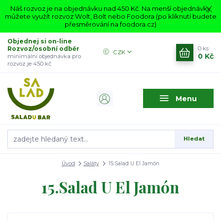
Náš rozvoz je na objednávku nad 450 Kč. Na menší objednávky
můžete využít rozvoz Wolt, Bolt nebo Foodora (po kliknutí budete
přesměrování na foodora.cz)
Objednej si on-line
Rozvoz/osobní odběr
0
ks
CZK
0 Kč
minimální objednávka pro
rozvoz je 450 kč
Menu
Hledat
Úvod
Saláty
15.Salad U El Jamón
15.Salad U El Jamón