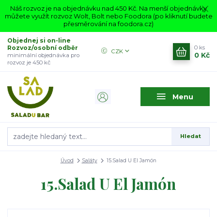
Náš rozvoz je na objednávku nad 450 Kč. Na menší objednávky
můžete využít rozvoz Wolt, Bolt nebo Foodora (po kliknutí budete
přesměrování na foodora.cz)
Objednej si on-line
Rozvoz/osobní odběr
0
ks
CZK
0 Kč
minimální objednávka pro
rozvoz je 450 kč
Menu
Hledat
Úvod
Saláty
15.Salad U El Jamón
15.Salad U El Jamón