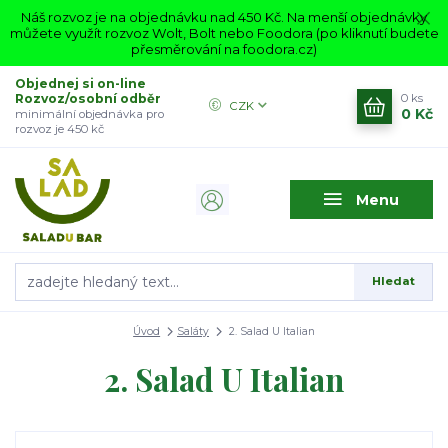
Náš rozvoz je na objednávku nad 450 Kč. Na menší objednávky
můžete využít rozvoz Wolt, Bolt nebo Foodora (po kliknutí budete
přesměrování na foodora.cz)
Objednej si on-line
Rozvoz/osobní odběr
0
ks
CZK
0 Kč
minimální objednávka pro
rozvoz je 450 kč
Menu
Hledat
Úvod
Saláty
2. Salad U Italian
2. Salad U Italian