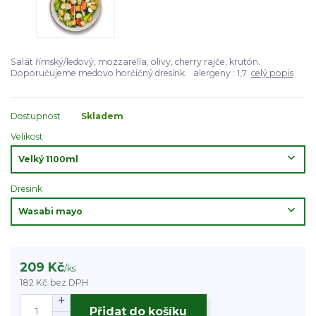
Salát římský/ledový, mozzarella, olivy, cherry rajče, krutón.
Doporučujeme medovo horčičný dresink. alergeny : 1,7
celý popis
Dostupnost
Skladem
Velikost
Dresink
209 Kč
/
ks
182 Kč
bez DPH
Přidat do košíku