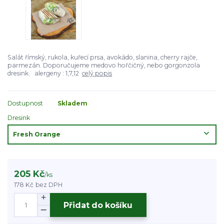
Salát římský, rukola, kuřecí prsa, avokádo, slanina, cherry rajče,
parmezán. Doporučujeme medovo hořčičný, nebo gorgonzola
dresink. alergeny : 1,7,12
celý popis
Dostupnost
Skladem
Dresink
205 Kč
/
ks
178 Kč
bez DPH
Přidat do košíku