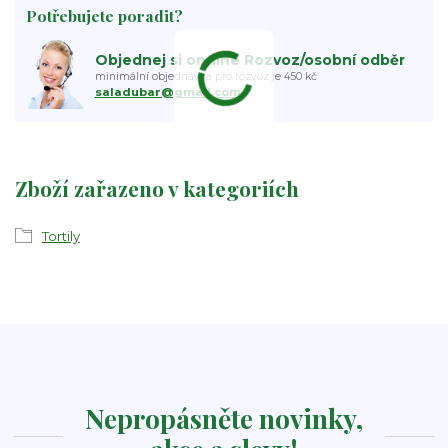
Potřebujete poradit?
Objednej si on-line Rozvoz/osobní odběr
minimální objednávka pro rozvoz je 450 kč
saladubar@gmail.com
Zboží zařazeno v kategoriích
Tortily
Nepropásněte novinky,