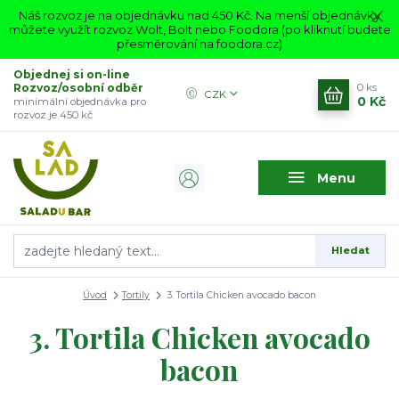
Náš rozvoz je na objednávku nad 450 Kč. Na menší objednávky
můžete využít rozvoz Wolt, Bolt nebo Foodora (po kliknutí budete
přesměrování na foodora.cz)
Objednej si on-line
Rozvoz/osobní odběr
0
ks
CZK
0 Kč
minimální objednávka pro
rozvoz je 450 kč
Menu
Hledat
Úvod
Tortily
3. Tortila Chicken avocado bacon
3. Tortila Chicken avocado
bacon