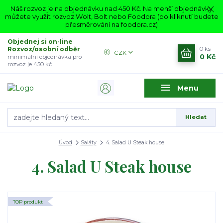
Náš rozvoz je na objednávku nad 450 Kč. Na menší objednávky
můžete využít rozvoz Wolt, Bolt nebo Foodora (po kliknutí budete
přesměrování na foodora.cz)
Objednej si on-line
Rozvoz/osobní odběr
0
ks
CZK
0 Kč
minimální objednávka pro
rozvoz je 450 kč
Menu
Hledat
Úvod
Saláty
4. Salad U Steak house
4. Salad U Steak house
TOP produkt