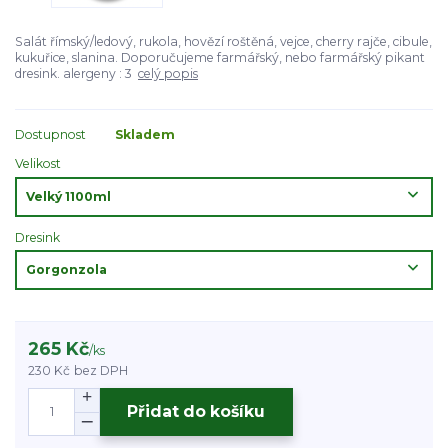
Salát římský/ledový, rukola, hovězí roštěná, vejce, cherry rajče, cibule,
kukuřice, slanina. Doporučujeme farmářský, nebo farmářský pikant
dresink. alergeny : 3
celý popis
Dostupnost
Skladem
Velikost
Dresink
265 Kč
/
ks
230 Kč
bez DPH
Přidat do košíku