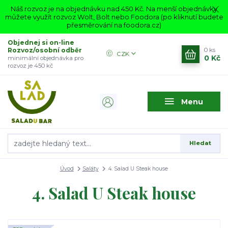
Náš rozvoz je na objednávku nad 450 Kč. Na menší objednávky
můžete využít rozvoz Wolt, Bolt nebo Foodora (po kliknutí budete
přesměrování na foodora.cz)
Objednej si on-line
Rozvoz/osobní odběr
0
ks
CZK
0 Kč
minimální objednávka pro
rozvoz je 450 kč
Menu
Hledat
Úvod
Saláty
4. Salad U Steak house
4. Salad U Steak house