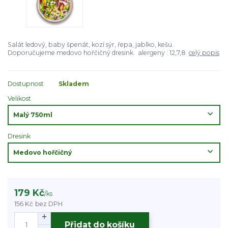
Salát ledový, baby špenát, kozí sýr, řepa, jablko, kešu.
Doporučujeme medovo hořčičný dresink. alergeny : 12,7,8
celý popis
Dostupnost
Skladem
Velikost
Dresink
179 Kč
/
ks
156 Kč
bez DPH
Přidat do košíku