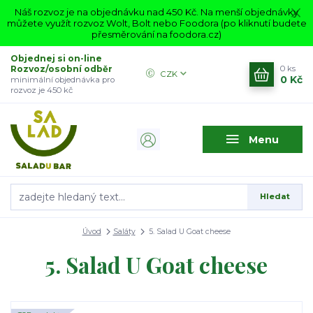
Náš rozvoz je na objednávku nad 450 Kč. Na menší objednávky
můžete využít rozvoz Wolt, Bolt nebo Foodora (po kliknutí budete
přesměrování na foodora.cz)
Objednej si on-line
Rozvoz/osobní odběr
0
ks
CZK
0 Kč
minimální objednávka pro
rozvoz je 450 kč
Menu
Hledat
Úvod
Saláty
5. Salad U Goat cheese
5. Salad U Goat cheese