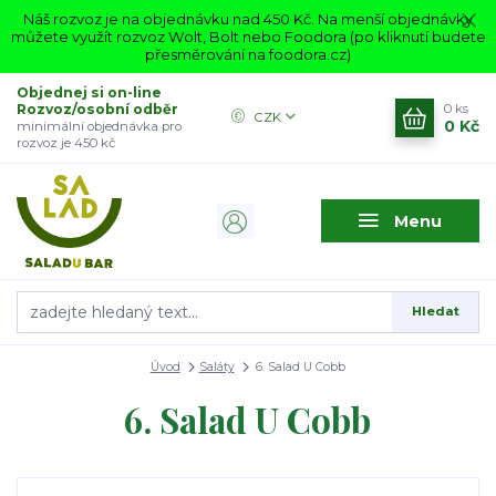
Náš rozvoz je na objednávku nad 450 Kč. Na menší objednávky
můžete využít rozvoz Wolt, Bolt nebo Foodora (po kliknutí budete
přesměrování na foodora.cz)
Objednej si on-line
Rozvoz/osobní odběr
0
ks
CZK
0 Kč
minimální objednávka pro
rozvoz je 450 kč
Menu
Hledat
Úvod
Saláty
6. Salad U Cobb
6. Salad U Cobb