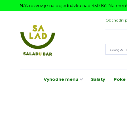
Náš rozvoz je na objednávku nad 450 Kč. Na menš
Obchodní 
Výhodné menu
Saláty
Poke