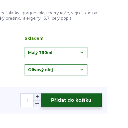
ecí plátky, gorgonzola, cherry rajče, vejce, slanina.
ý dresink. alergeny : 3,7
celý popis
Skladem
Přidat do košíku