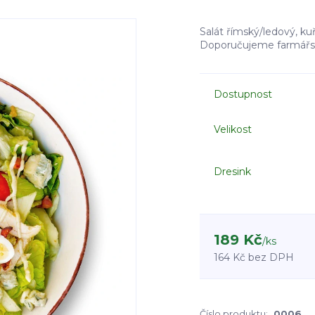
Salát římský/ledový, kuř
Doporučujeme farmářsk
Dostupnost
Velikost
Dresink
189 Kč
/
ks
164 Kč
bez DPH
Číslo produktu:
0006