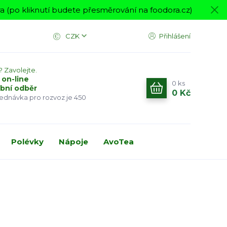
 (po kliknutí budete přesměrování na foodora.cz)
CZK
Přihlášení
? Zavolejte.
 on-line
0
ks
bní odběr
0 Kč
jednávka pro rozvoz je 450
Polévky
Nápoje
AvoTea