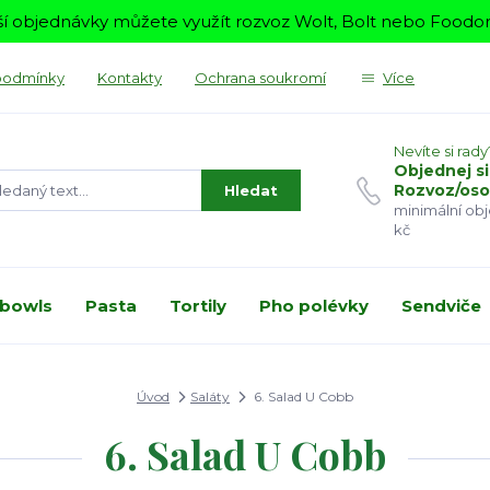
í objednávky můžete využít rozvoz Wolt, Bolt nebo Foodora
podmínky
Kontakty
Ochrana soukromí
Více
Nevíte si rady
Objednej si
Rozvoz/oso
Hledat
minimální ob
kč
 bowls
Pasta
Tortily
Pho polévky
Sendviče
Úvod
Saláty
6. Salad U Cobb
6. Salad U Cobb