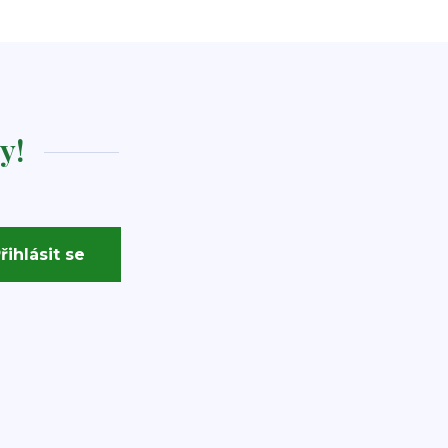
y!
řihlásit se