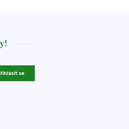
y!
řihlásit se