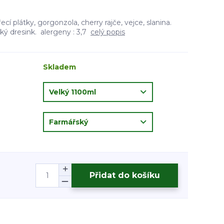
ecí plátky, gorgonzola, cherry rajče, vejce, slanina.
ý dresink. alergeny : 3,7
celý popis
Skladem
Přidat do košíku