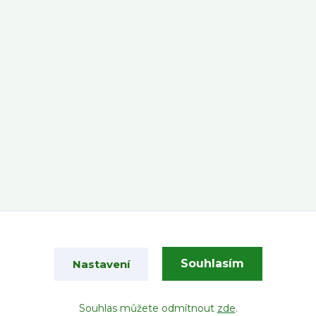
Souhlasím
Nastavení
Vytvořeno na
Eshop-rychle.cz
Souhlas můžete odmítnout
zde
.