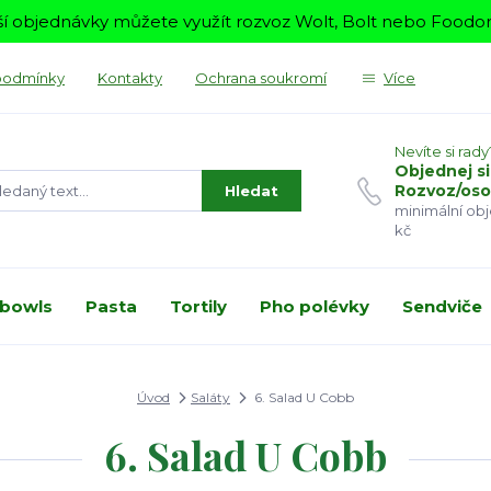
í objednávky můžete využít rozvoz Wolt, Bolt nebo Foodora
podmínky
Kontakty
Ochrana soukromí
Více
Nevíte si rady
Objednej si
Rozvoz/oso
Hledat
minimální ob
kč
 bowls
Pasta
Tortily
Pho polévky
Sendviče
Úvod
Saláty
6. Salad U Cobb
6. Salad U Cobb