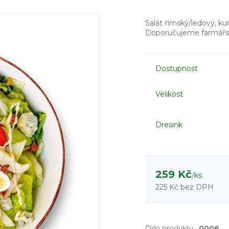
Salát římský/ledový, kuř
Doporučujeme farmářsk
Dostupnost
Velikost
Dresink
259 Kč
/
ks
225 Kč
bez DPH
Číslo produktu:
0006