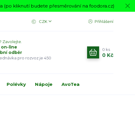
 (po kliknutí budete přesměrování na foodora.cz)
CZK
Přihlášení
? Zavolejte.
 on-line
0
ks
bní odběr
0 Kč
jednávka pro rozvoz je 450
Polévky
Nápoje
AvoTea