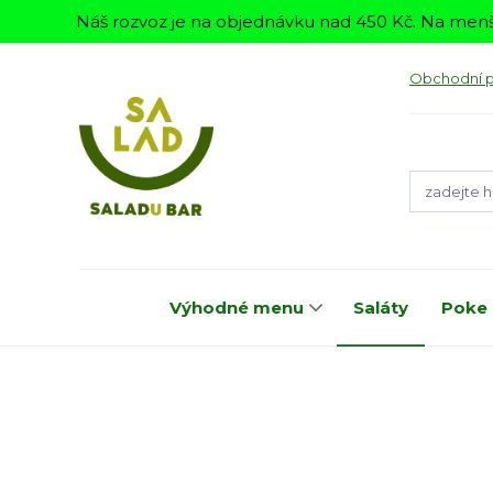
Náš rozvoz je na objednávku nad 450 Kč. Na menš
Obchodní 
Výhodné menu
Saláty
Poke