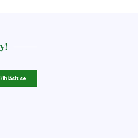
y!
řihlásit se