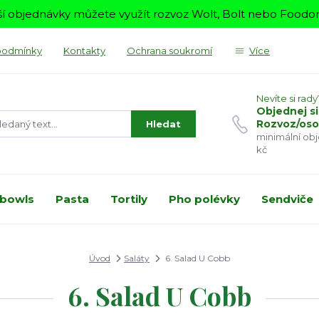
í objednávky můžete využít rozvoz Wolt, Bolt nebo Foodora
podmínky
Kontakty
Ochrana soukromí
Více
Nevíte si rady
Objednej si
Rozvoz/oso
Hledat
minimální ob
kč
 bowls
Pasta
Tortily
Pho polévky
Sendviče
Úvod
Saláty
6. Salad U Cobb
6. Salad U Cobb