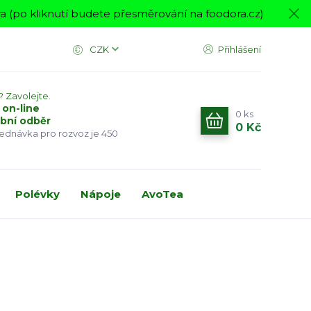
 (po kliknutí budete přesměrování na foodora.cz)
CZK
Přihlášení
? Zavolejte.
 on-line
0
ks
bní odběr
0 Kč
jednávka pro rozvoz je 450
Polévky
Nápoje
AvoTea