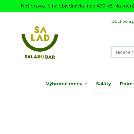
Náš rozvoz je na objednávku nad 450 Kč. Na menš
Obchodní 
Výhodné menu
Saláty
Poke