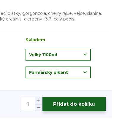
ecí plátky, gorgonzola, cherry rajče, vejce, slanina.
ý dresink. alergeny : 3,7
celý popis
Skladem
Přidat do košíku