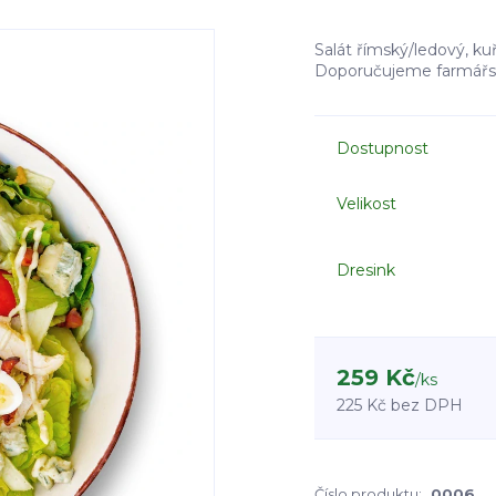
Salát římský/ledový, kuř
Doporučujeme farmářsk
Dostupnost
Velikost
Dresink
259 Kč
/
ks
225 Kč
bez DPH
Číslo produktu:
0006