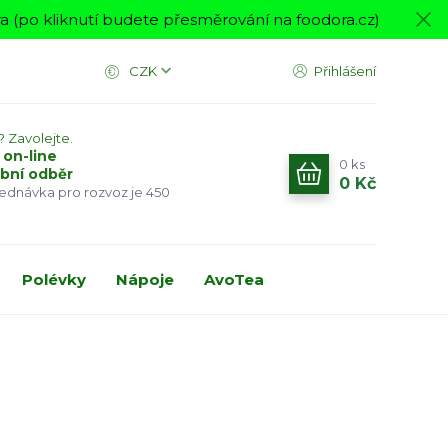
 (po kliknutí budete přesměrování na foodora.cz)
CZK
Přihlášení
? Zavolejte.
 on-line
0
ks
bní odběr
0 Kč
jednávka pro rozvoz je 450
Polévky
Nápoje
AvoTea