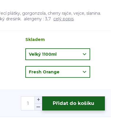
ecí plátky, gorgonzola, cherry rajče, vejce, slanina.
ý dresink. alergeny : 3,7
celý popis
Skladem
Přidat do košíku