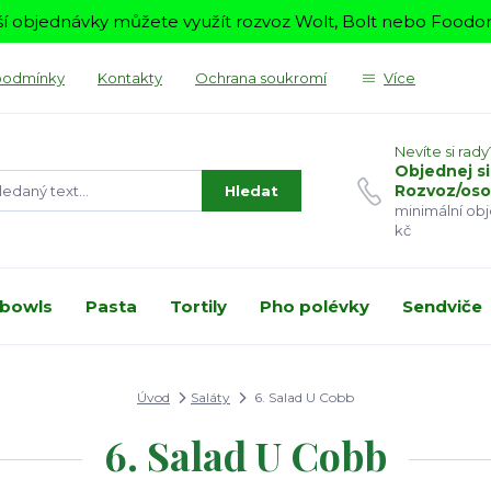
í objednávky můžete využít rozvoz Wolt, Bolt nebo Foodora
podmínky
Kontakty
Ochrana soukromí
Více
Nevíte si rady
Objednej si
Rozvoz/oso
Hledat
minimální ob
kč
 bowls
Pasta
Tortily
Pho polévky
Sendviče
Úvod
Saláty
6. Salad U Cobb
6. Salad U Cobb