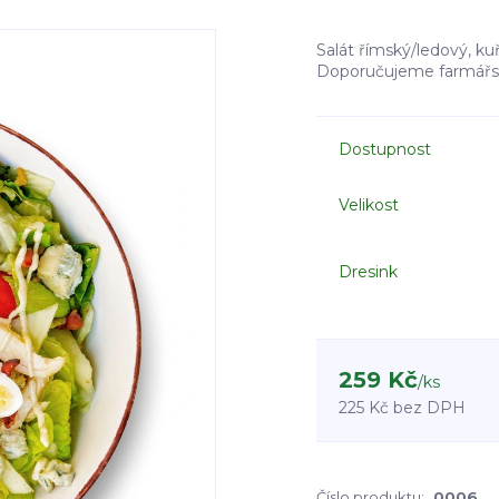
Salát římský/ledový, kuř
Doporučujeme farmářsk
Dostupnost
Velikost
Dresink
259 Kč
/
ks
225 Kč
bez DPH
Číslo produktu:
0006