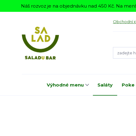
Náš rozvoz je na objednávku nad 450 Kč. Na menš
Obchodní 
Výhodné menu
Saláty
Poke