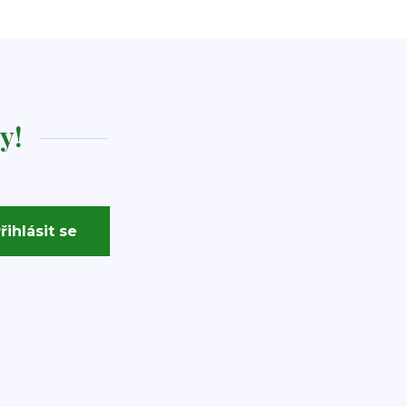
y!
řihlásit se