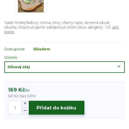
Salát římský/ledový, cizrna, olivy, cherry rajče, červená cibule,
okurka. Doporučujeme zakápnout citrón oliva. alergeny : 1,12
celý
popis
Dostupnost
Skladem
Dresink
169 Kč
/
ks
147 Kč
bez DPH
Přidat do košíku