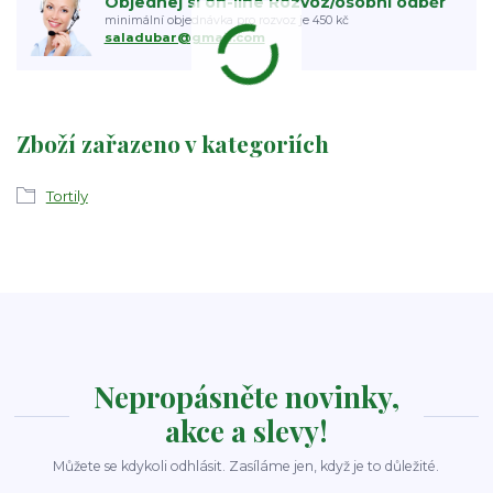
Objednej si on-line Rozvoz/osobní odběr
minimální objednávka pro rozvoz je 450 kč
saladubar@gmail.com
Zboží zařazeno v kategoriích
Tortily
Nepropásněte novinky,
akce a slevy!
Můžete se kdykoli odhlásit. Zasíláme jen, když je to důležité.