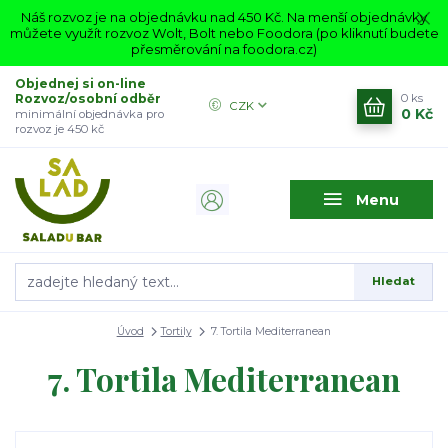
Náš rozvoz je na objednávku nad 450 Kč. Na menší objednávky
můžete využít rozvoz Wolt, Bolt nebo Foodora (po kliknutí budete
přesměrování na foodora.cz)
Objednej si on-line
Rozvoz/osobní odběr
0
ks
CZK
0 Kč
minimální objednávka pro
rozvoz je 450 kč
Menu
Hledat
Úvod
Tortily
7. Tortila Mediterranean
7. Tortila Mediterranean