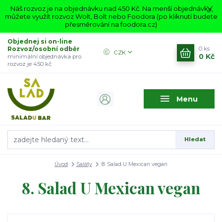
Náš rozvoz je na objednávku nad 450 Kč. Na menší objednávky
můžete využít rozvoz Wolt, Bolt nebo Foodora (po kliknutí budete
přesměrování na foodora.cz)
Objednej si on-line
Rozvoz/osobní odběr
0
ks
CZK
0 Kč
minimální objednávka pro
rozvoz je 450 kč
Menu
Hledat
Úvod
Saláty
8. Salad U Mexican vegan
8. Salad U Mexican vegan