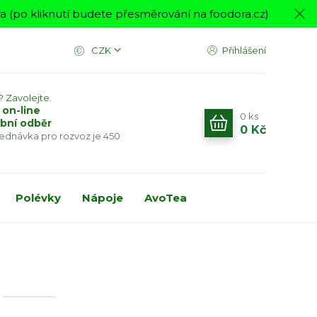
 (po kliknutí budete přesměrování na foodora.cz)
CZK
Přihlášení
? Zavolejte.
 on-line
0
ks
bní odběr
0 Kč
jednávka pro rozvoz je 450
Polévky
Nápoje
AvoTea