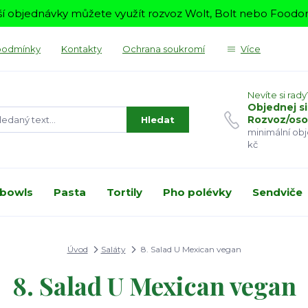
í objednávky můžete využít rozvoz Wolt, Bolt nebo Foodora
podmínky
Kontakty
Ochrana soukromí
Více
Nevíte si rady
Objednej si
Rozvoz/oso
Hledat
minimální ob
kč
 bowls
Pasta
Tortily
Pho polévky
Sendviče
Úvod
Saláty
8. Salad U Mexican vegan
8. Salad U Mexican vegan