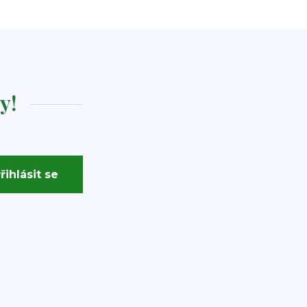
y!
řihlásit se