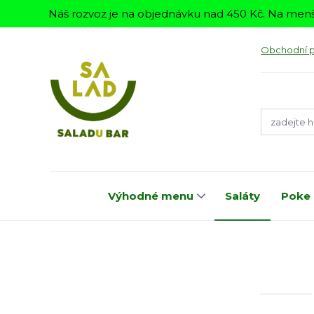
Náš rozvoz je na objednávku nad 450 Kč. Na menš
Obchodní 
Výhodné menu
Saláty
Poke