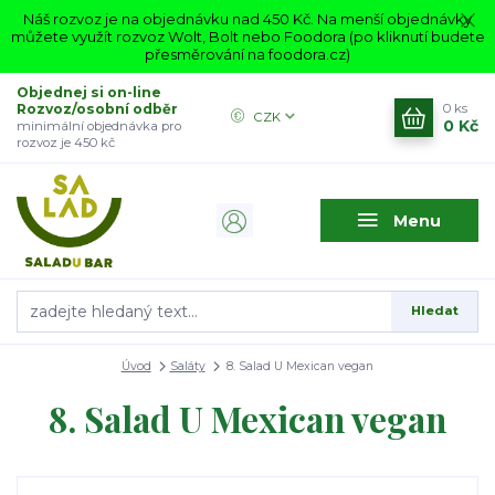
Náš rozvoz je na objednávku nad 450 Kč. Na menší objednávky
můžete využít rozvoz Wolt, Bolt nebo Foodora (po kliknutí budete
přesměrování na foodora.cz)
Objednej si on-line
Rozvoz/osobní odběr
0
ks
CZK
0 Kč
minimální objednávka pro
rozvoz je 450 kč
Menu
Hledat
Úvod
Saláty
8. Salad U Mexican vegan
8. Salad U Mexican vegan