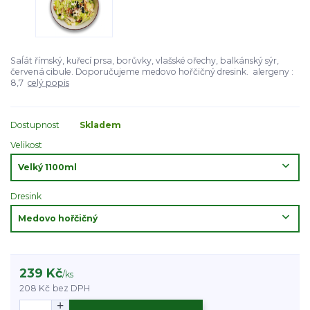
Saĺát římský, kuřecí prsa, borůvky, vlašské ořechy, balkánský sýr,
červená cibule. Doporučujeme medovo hořčičný dresink. alergeny :
8,7
celý popis
Dostupnost
Skladem
Velikost
Dresink
239 Kč
/
ks
208 Kč
bez DPH