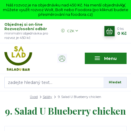
Náš rozvoz je na objednávku nad 450 Kč. Na menší objednávky
můžete využít rozvoz Wolt, Bolt nebo Foodora (po kliknutí budete
přesměrování na foodora.cz)
Objednej si on-line
Rozvoz/osobní odběr
0
ks
CZK
0 Kč
minimální objednávka pro
rozvoz je 450 kč
Menu
Hledat
Úvod
Saláty
9. Salad U Blueberry chicken
9. Salad U Blueberry chicken