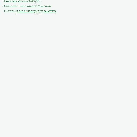
Českobratrská 692/15
Ostrava - Moravská Ostrava
E-mail:
saladubar@gmail.com