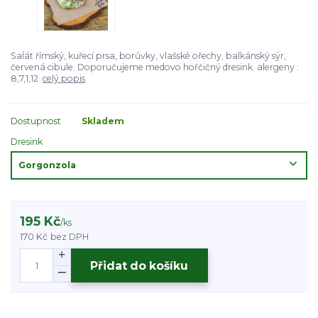
Saĺát římský, kuřecí prsa, borůvky, vlašské ořechy, balkánský sýr,
červená cibule. Doporučujeme medovo hořčičný dresink. alergeny :
8,7,1,12
celý popis
Dostupnost
Skladem
Dresink
195 Kč
/
ks
170 Kč
bez DPH
Přidat do košíku