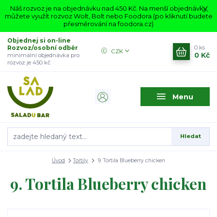
Náš rozvoz je na objednávku nad 450 Kč. Na menší objednávky
můžete využít rozvoz Wolt, Bolt nebo Foodora (po kliknutí budete
přesměrování na foodora.cz)
Objednej si on-line
Rozvoz/osobní odběr
0
ks
CZK
0 Kč
minimální objednávka pro
rozvoz je 450 kč
Menu
Hledat
Úvod
Tortily
9. Tortila Blueberry chicken
9. Tortila Blueberry chicken