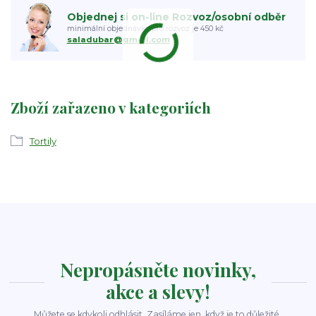
Objednej si on-line Rozvoz/osobní odběr
minimální objednávka pro rozvoz je 450 kč
saladubar@gmail.com
Zboží zařazeno v kategoriích
Tortily
Nepropásněte novinky,
akce a slevy!
Můžete se kdykoli odhlásit. Zasíláme jen, když je to důležité.